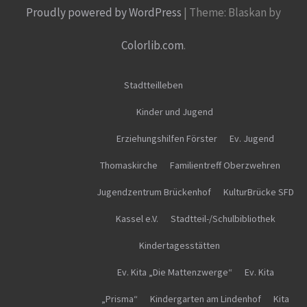
Proudly powered by WordPress
|
Theme: Blaskan by
Colorlib.com
.
Stadtteilleben
Kinder und Jugend
Erziehungshilfen Förster
Ev. Jugend
Thomaskirche
Familientreff Oberzwehren
Jugendzentrum Brückenhof
KulturBrücke SFD
Kassel e.V.
Stadtteil-/Schulbibliothek
Kindertagesstätten
Ev. Kita „Die Mattenzwerge“
Ev. Kita
„Prisma“
Kindergarten am Lindenhof
Kita