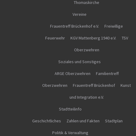
Thomaskirche
Vereine
Frauentreff Brückenhof e.V.
Freiwillige
Feuerwehr
KGV Mattenberg 1940 e.V.
TSV
Oberzwehren
Soziales und Sonstiges
ARGE Oberzwehren
Familientreff
Oberzwehren
Frauentreff Brückenhof
Kunst
und Integration e.V.
Stadtteilinfo
Geschichtliches
Zahlen und Fakten
Stadtplan
Politik & Verwaltung