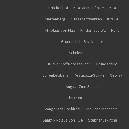
Brückenhof
Kita Kleine Hüpfer
Kita
Mattenberg
Kita Oberzwehren
Kita St.
Nikolaus von Flüe
Kinderhaus e.V.
Hort
Grundschule Brückenhof
Schulen
Brückenhof/Nordshausen
Grundschule
Schenkelsberg
Pestalozzi-Schule
Georg-
August-Zinn-Schule
Kirchen
Evangelisch-Freikirchl.
Mevlana Moschee
Sankt Nikolaus von Flüe
Stephanuskirche