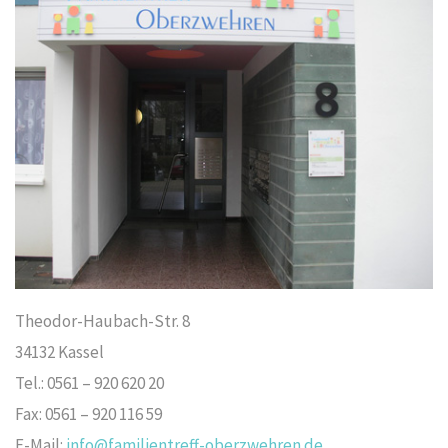
Theodor-Haubach-Str. 8
34132 Kassel
Tel.: 0561 – 920 620 20
Fax: 0561 – 920 116 59
E-Mail:
info@familientreff-oberzwehren.de