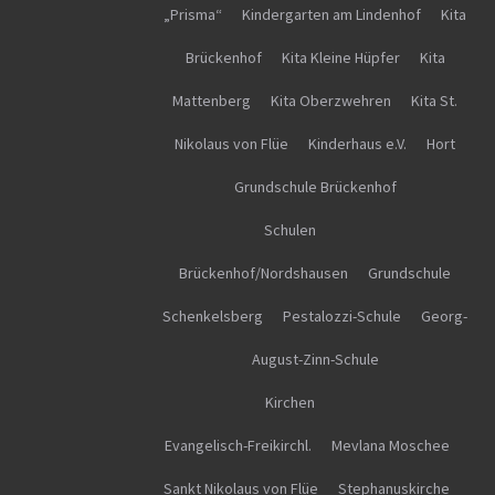
„Prisma“
Kindergarten am Lindenhof
Kita
Brückenhof
Kita Kleine Hüpfer
Kita
Mattenberg
Kita Oberzwehren
Kita St.
Nikolaus von Flüe
Kinderhaus e.V.
Hort
Grundschule Brückenhof
Schulen
Brückenhof/Nordshausen
Grundschule
Schenkelsberg
Pestalozzi-Schule
Georg-
August-Zinn-Schule
Kirchen
Evangelisch-Freikirchl.
Mevlana Moschee
Sankt Nikolaus von Flüe
Stephanuskirche