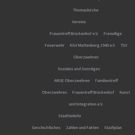
Thomaskirche
Vereine
Frauentreff Brückenhof e.V.
Freiwillige
Feuerwehr
KGV Mattenberg 1940 e.V.
TSV
Oberzwehren
Soziales und Sonstiges
ARGE Oberzwehren
Familientreff
Oberzwehren
Frauentreff Brückenhof
Kunst
und Integration e.V.
Stadtteilinfo
Geschichtliches
Zahlen und Fakten
Stadtplan