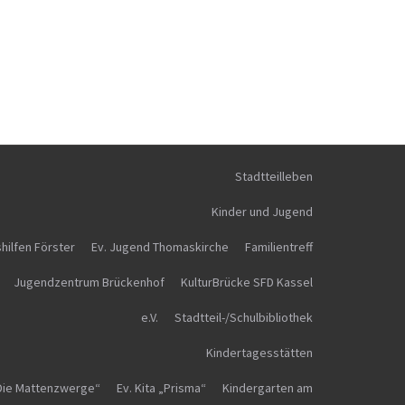
Stadtteilleben
Kinder und Jugend
hilfen Förster
Ev. Jugend Thomaskirche
Familientreff
Jugendzentrum Brückenhof
KulturBrücke SFD Kassel
e.V.
Stadtteil-/Schulbibliothek
Kindertagesstätten
„Die Mattenzwerge“
Ev. Kita „Prisma“
Kindergarten am