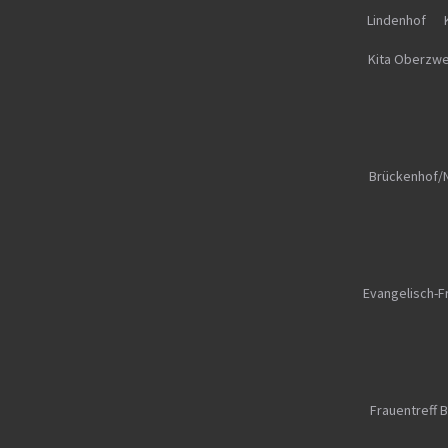
Lindenhof
Kita Oberzw
Brückenhof/
Evangelisch-Fr
Frauentreff B