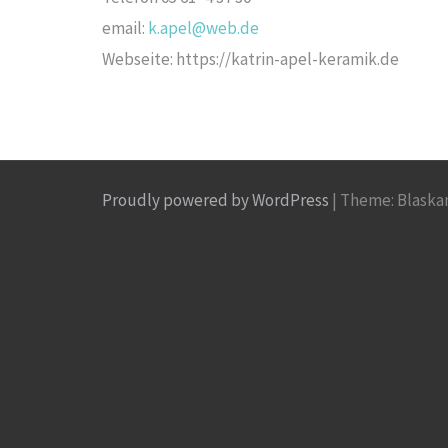
email:
k.apel@web.de
Webseite: https://katrin-apel-keramik.de
Proudly powered by WordPress
|
Theme: Blaska