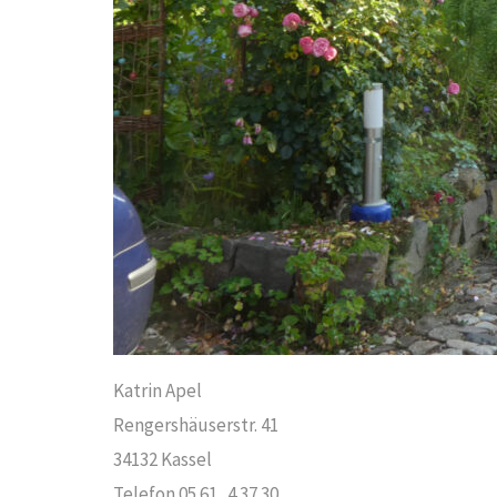
Katrin Apel
Rengershäuserstr. 41
34132 Kassel
Telefon 05 61 4 37 30