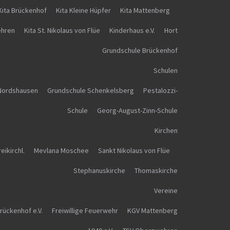
Kita Brückenhof
Kita Kleine Hüpfer
Kita Mattenberg
ehren
Kita St. Nikolaus von Flüe
Kinderhaus e.V.
Hort
Grundschule Brückenhof
Schulen
Nordshausen
Grundschule Schenkelsberg
Pestalozzi-
Schule
Georg-August-Zinn-Schule
Kirchen
eikirchl.
Mevlana Moschee
Sankt Nikolaus von Flüe
Stephanuskirche
Thomaskirche
Vereine
rückenhof e.V.
Freiwillige Feuerwehr
KGV Mattenberg