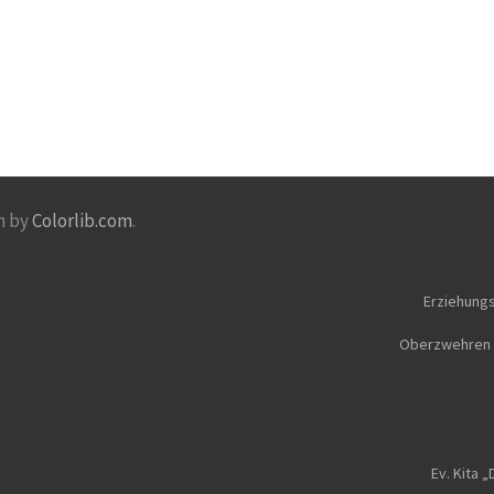
n by
Colorlib.com
.
Erziehungs
Oberzwehren
Ev. Kita 