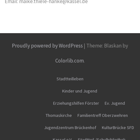
Email: maike.thiele-hanke@kassel.de
Proudly powered by WordPress
|
Theme: Blaskan by
Colorlib.com
.
Stadtteilleben
Kinder und Jugend
Erziehungshilfen Förster
Ev. Jugend
Thomaskirche
Familientreff Oberzwehren
Jugendzentrum Brückenhof
KulturBrücke SFD
Kassel e.V.
Stadtteil-/Schulbibliothek