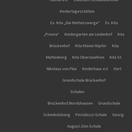
Kindertagesstätten
Ev. Kita „Die Mattenzwerge“
Ev. Kita
„Prisma“
Kindergarten am Lindenhof
Kita
Brückenhof
Kita Kleine Hüpfer
Kita
Mattenberg
Kita Oberzwehren
Kita St.
Nikolaus von Flüe
Kinderhaus e.V.
Hort
Grundschule Brückenhof
Schulen
Brückenhof/Nordshausen
Grundschule
Schenkelsberg
Pestalozzi-Schule
Georg-
August-Zinn-Schule