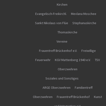
Kirchen
Evangelisch-Freikirchl.
Mevlana Moschee
Sankt Nikolaus von Flüe
Stephanuskirche
Thomaskirche
Vereine
Frauentreff Brückenhof e.V.
Freiwillige
Feuerwehr
KGV Mattenberg 1940 e.V.
TSV
Oberzwehren
Soziales und Sonstiges
ARGE Oberzwehren
Familientreff
Oberzwehren
Frauentreff Brückenhof
Kunst
und Integration e.V.