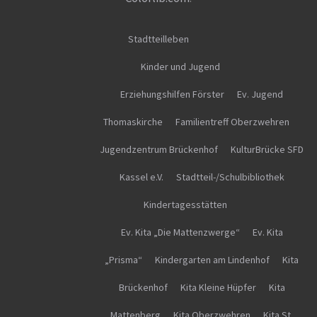
Stadtteilleben
Kinder und Jugend
Erziehungshilfen Förster
Ev. Jugend
Thomaskirche
Familientreff Oberzwehren
Jugendzentrum Brückenhof
KulturBrücke SFD
Kassel e.V.
Stadtteil-/Schulbibliothek
Kindertagesstätten
Ev. Kita „Die Mattenzwerge“
Ev. Kita
„Prisma“
Kindergarten am Lindenhof
Kita
Brückenhof
Kita Kleine Hüpfer
Kita
Mattenberg
Kita Oberzwehren
Kita St.