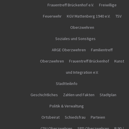
Frauentreff Brückenhof e.V.
Freiwillige
Feuerwehr
KGV Mattenberg 1940 e.V.
TSV
Oberzwehren
Soziales und Sonstiges
ARGE Oberzwehren
Familientreff
Oberzwehren
Frauentreff Brückenhof
Kunst
und Integration e.V.
Stadtteilinfo
Geschichtliches
Zahlen und Fakten
Stadtplan
Politik & Verwaltung
Ortsbeirat
Schiedsfrau
Parteien
CDU Oberzwehren
SPD Oberzwehren
B 90 /