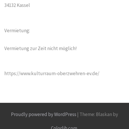
34132 Kassel
Vermietung:
Vermietung zur Zeit nicht möglich!
https://www.kulturraum-oberzwehren-ev.de/
Proudly powered by WordPress
|
Theme: Blaskan by
Colorlib.com
.